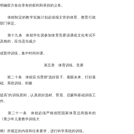
明确双方各自享有的权利和承担的义务。
体校制定的教学实施计划必须报主管的体育、教育行政
部门审定。
第十九条 体校学生因参加体育竞赛误课或文化考试不
及格的，应当适当减少
或暂停训练，集中时间补课。
第五章 体育训练、竞赛
第二十条 体校应当贯彻“选好苗子、着眼未来、打好基
础、系统训练、积极
提高”的训练原则，认真抓好选材、育苗、启蒙和基础训练工
作。
第二十一条 体校必须严格按照国家体育总局颁布的
《青少年儿童教学训练大
纲》所规定的内容和任务要求，进行科学系统的训练。