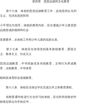
第四章 思想品德和文化教育
第十六条 体校的思想品德教育工作，必须坚持以马列
主义、毛泽东思想和邓
小平理论为指导；体校的教育内容，应当遵循少年儿童思想
品德形成的规律和社会
发展要求，从体校工作和少年儿童的实际出发。
第十七条 体校应当加强党的基本路线教育，爱国主
义、集体主义、社会主义
思想品德教育，中华民族优良传统教育，文明行为养成教
育，法制教育，中华体育
精神及体育职业道德教育。
第十八条 体校应当保证学生完成九年义务教育课程。
依附普通学校进行文化学习的体校，应当和所依附的学
校签定联合办学协议书，