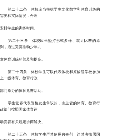
第二十二条 体校应当根据学生文化教学和体育训练的
需要和实际情况，合理
安排学生的训练时间。
第二十三条 体校应当坚持形式多样、就近比赛的原
则，通过竞赛推动少年儿
童体育训练的普及和提高。
第二十四条 体校学生可以代表体校和原输送学校参加
上一级体育、教育行政
部门举办的体育竞赛活动。
学生竞赛代表资格发生争议的，由主管的体育、教育行
政部门按照国家体育运
动竞赛有关规定协商解决。
第二十五条 体校学生严禁使用兴奋剂，违禁者按照国