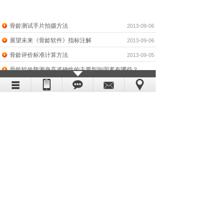
骨龄测试手片拍摄方法
2013-09-06
展望未来《骨龄软件》指标注解
2013-09-06
骨龄评价标准计算方法
2013-09-05
骨龄软件预测身高准确性的主要影响因素有哪些？
2013-09-02
用骨龄软件测骨龄为什么选择手腕部
2013-09-02
骨龄软件精确测定骨龄有什么用？
2013-09-12
什么是骨龄标准
2013-09-02
什么是骨龄？
2013-09-02
骨龄软件评价初潮后生长潜力的预测
2013-09-02
用骨龄评价软件看中国儿童骨发育成熟度的区域性差异
2013-09-02
1
2
下一页
到第
页
共
2
页