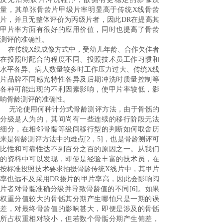
量，其单张骨龄片甲级片率明显高于传统
X
线骨龄
片，并且无整体评价为丙级片者，因此
DR
在提高其
甲片率方面有很好的应用价值，同时也提高了骨龄
测评的准确性。
在传统
X
线成像方式中，受幼儿年龄、合作欠佳者
在投照时配合的程度不同、投照技术员工作习惯和
水平各异、病人数量较多时工作压力过大、传统
X
线
片品牌不同感光特性各异及后期冲洗时质量控制等
各种可能出现的不利因素影响，使甲片率较低，影
响骨龄测评的准确性。
无论使用何种计分式骨龄测评方法，由于骨骺的
分级是人为的，其间尚有一些连续的移行阶段无法
细分，在相邻骨骺等级间移行型的判断如何取舍历
来是骨龄测评方法中的难点
[2
，
5]
，也是骨龄测评可
比性和可靠性达不到百分之百的原因之一。从我们
的资料中可以发现，即使是经验丰富的技术员，在
按标准投照技术要求拍摄骨龄传统
X
线片中，其甲片
率也远不及采用
DR
摄片的甲片率高，因此会影响阅
片者对骨骺准确分级并导致骨龄值的不同
[6]
。如果
权重分值较大的骨骺其分期产生哪怕只是一期的误
差，对最终骨龄值的影响甚大，即便是涉及的骨骺
所占权重相对较小，但若数个骨骺分期产生偏差，