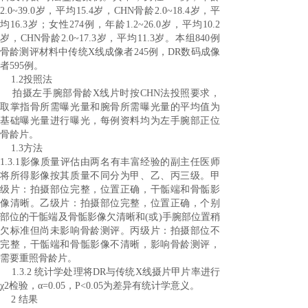
2.0~39.0
岁，平均
15.4
岁，
CHN
骨龄
2.0~18.4
岁，平
均
16.3
岁；女性
274
例，年龄
1.2~26.0
岁，平均
10.2
岁，
CHN
骨龄
2.0~17.3
岁，平均
11.3
岁。本组
840
例
骨龄测评材料中传统
X
线成像者
245
例，
DR
数码成像
者
595
例。
1.2
投照法
拍摄左手腕部骨龄
X
线片时按
CHN
法投照要求，
取掌指骨所需曝光量和腕骨所需曝光量的平均值为
基础曝光量进行曝光，每例资料均为左手腕部正位
骨龄片。
1.3
方法
1.3.1
影像质量评估由两名有丰富经验的副主任医师
将所得影像按其质量不同分为甲、乙、丙三级。甲
级片：拍摄部位完整，位置正确，干骺端和骨骺影
像清晰。乙级片：拍摄部位完整，位置正确，个别
部位的干骺端及骨骺影像欠清晰和
(
或
)
手腕部位置稍
欠标准但尚未影响骨龄测评。丙级片：拍摄部位不
完整，干骺端和骨骺影像不清晰，影响骨龄测评，
需要重照骨龄片。
1.3.2
统计学处理将
DR
与传统
X
线摄片甲片率进行
χ
2
检验，α
=0.05
，
P<0.05
为差异有统计学意义。
2
结果