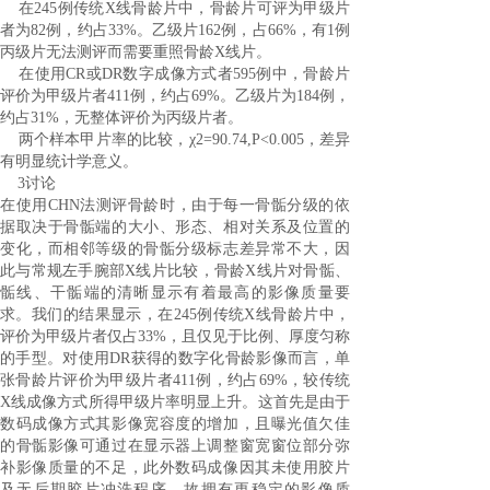
在
245
例传统
X
线骨龄片中，骨龄片可评为甲级片
者为
82
例，约占
33%
。乙级片
162
例，占
66%
，有
1
例
丙级片无法测评而需要重照骨龄
X
线片。
在使用
CR
或
DR
数字成像方式者
595
例中，骨龄片
评价为甲级片者
411
例，约占
69%
。乙级片为
184
例，
约占
31%
，无整体评价为丙级片者。
两个样本甲片率的比较，χ
2=90.74,P<0.005
，差异
有明显统计学意义。
3
讨论
在使用
CHN
法测评骨龄时，由于每一骨骺分级的依
据取决于骨骺端的大小、形态、相对关系及位置的
变化，而相邻等级的骨骺分级标志差异常不大，因
此与常规左手腕部
X
线片比较，骨龄
X
线片对骨骺、
骺线、干骺端的清晰显示有着最高的影像质量要
求。我们的结果显示，在
245
例传统
X
线骨龄片中，
评价为甲级片者仅占
33%
，且仅见于比例、厚度匀称
的手型。对使用
DR
获得的数字化骨龄影像而言，单
张骨龄片评价为甲级片者
411
例，约占
69%
，较传统
X
线成像方式所得甲级片率明显上升。这首先是由于
数码成像方式其影像宽容度的增加，且曝光值欠佳
的骨骺影像可通过在显示器上调整窗宽窗位部分弥
补影像质量的不足，此外数码成像因其未使用胶片
及无后期胶片冲洗程序，故拥有更稳定的影像质