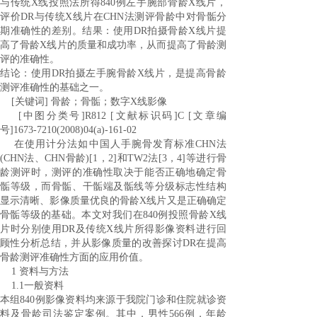
与传统
X
线投照法所得
840
例左手腕部骨龄
X
线片，
评价
DR
与传统
X
线片在
CHN
法测评骨龄中对骨骺分
期准确性的差别。结果：使用
DR
拍摄骨龄
X
线片提
高了骨龄
X
线片的质量和成功率，从而提高了骨龄测
评的准确性。
结论：使用
DR
拍摄左手腕骨龄
X
线片，是提高骨龄
测评准确性的基础之一。
[
关键词
]
骨龄；骨骺；数字
X
线影像
[
中图分类号
]R812 [
文献标识码
]C [
文章编
号
]1673-7210(2008)04(a)-161-02
在使用计分法如中国人手腕骨发育标准
CHN
法
(CHN
法、
CHN
骨龄
)[1
，
2]
和
TW2
法
[3
，
4]
等进行骨
龄测评时，测评的准确性取决于能否正确地确定骨
骺等级，而骨骺、干骺端及骺线等分级标志性结构
显示清晰、影像质量优良的骨龄
X
线片又是正确确定
骨骺等级的基础。本文对我们在
840
例投照骨龄
X
线
片时分别使用
DR
及传统
X
线片所得影像资料进行回
顾性分析总结，并从影像质量的改善探讨
DR
在提高
骨龄测评准确性方面的应用价值。
1
资料与方法
1.1
一般资料
本组
840
例影像资料均来源于我院门诊和住院就诊资
料及骨龄司法鉴定案例。其中，男性
566
例，年龄