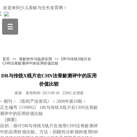
欢迎来到少儿骨龄与生长发育网！
.
首页
>>
骨龄软件与临床应用
>>
DR与传统X线片在
CHN法骨龄测评中的应用价值比较
DR与传统X线片在CHN法骨龄测评中的应用
价值比较
来源:
发布时间:
2013-09-18
22662
次浏览
<
期刊
>
《医药产业资讯》
> 2008
年第
10
期
>
正文编号
:11598922 DR
与传统
X
线片在
CHN
法骨龄
测评中的应用价值比较
[
摘要
]
目的：探讨
DR
与传统
X
线片在使用
CHN
法骨龄测评
中的应用价值比较。方法：回顾性分析我科使用
DR