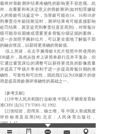
最终对骨龄测评结果准确性的影响更不容忽视。此
外，在重要和有决定意义的骨龄测评
(
如对犯罪嫌疑
人的骨龄司法鉴定中，当骨龄可能在
14
、
16
和
18
岁
刑事责任年龄段附近时，测评结果有可能直接影响
处罚结果，甚至追究刑事责任直至死刑
)
，对骨骺分
级可能存在困难或需要更多骨骺分级证据的案例，
进一步加照手腕斜位片，可以更全面地了解骺干部
的融合情况，以获得更准确的骨龄值。
综上所述，在左手腕骨龄
X
光片投照中所使用的
DR
摄片，虽然从技术上讲简单易行且并不复杂，但
它通过窗宽床位的调整可以获得更优良的影像质量
并提高了甲级片率有利于进一步提高骨骺分期的准
确性、可靠性和可比性，因此我们认为
DR
摄片的使
用是提高骨龄测评准确性的基础之一。
[
参考文献
]
[1]
中华人民共和国行业标准
.
中国人手腕骨发育标
准
CHN
法
[S].TY/T001-92.1992.
[2]
张绍岩，邵伟东，杨士增，等
.
中国人骨成熟度
评价标准及应用
[M].
北京：人民体育出版社，
1995.1-47.
[3]Tanner JM,Whitehouse RH, Cameron N et al. Assessment of skeletal mat