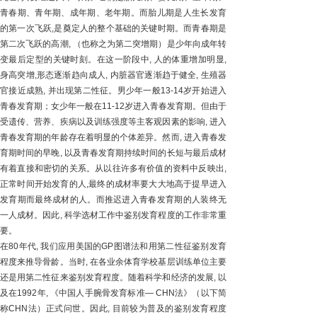
青春期、青年期、成年期、老年期。而胎儿期是人生长发育
的第一次飞跃,是奠定人的整个基础的关键时期。而青春期是
第二次飞跃的高潮, （也称之为第二突增期）是少年向成年转
变最后定型的关键时刻。在这一阶段中, 人的体重增加明显,
身高突增,形态逐渐趋向成人, 内脏器官逐渐趋于健全, 生殖器
官接近成熟, 并出现第二性征。男少年一般13-14岁开始进入
青春发育期；女少年一般在11-12岁进入青春发育期。但由于
受遗传、营养、疾病以及训练强度等主客观因素的影响, 进入
青春发育期的年龄存在着明显的个体差异。然而, 进入青春发
育期时间的早晚, 以及青春发育期持续时间的长短与最后成材
有着直接和密切的关系。从以往许多有价值的资料中反映出,
正常时间开始发育的人,最终的成材率要大大地高于提早进入
发育期而最终成材的人。而推迟进入青春发育期的人装终无
一人成材。因此, 科学选材工作中鉴别发育程度的工作非常重
要。
在80年代, 我们应用美国的GP图谱法和用第二性征鉴别发育
程度来推导骨龄。当时, 在各业余体育学校基层训练单位主要
还是用第二性征来鉴别发育程度。随着科学和经济的发展, 以
及在1992年, 《中国人手腕骨发育标准— CHN法》（以下简
称CHN法）正式问世。因此, 目前较为普及的鉴别发育程度