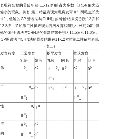
表现符合她的骨龄年龄(11-12岁)的占大多数, 但也有偏大或
偏小的现象。例如:第二特征表现为乳房发育Ⅱ°, 阴毛生长为
Ⅲ° , 但她的GP图谱法与CHN法的骨龄结果分别为12岁和
12.8岁。又如第二性征表现为乳房发育和阴毛生长期为0°, 但
她的GP图谱法与CHN法的骨龄结果分别为11.5岁和11.6岁。
GP图谱法与CHN法的骨龄结果在11-12岁时第二性征的表现
（表二）
发育程度
正常发育
提早发育
推迟发育
乳房
阴毛
乳房
阴毛
乳房
阴毛
第
0
0
0
0
0
0
Ⅰ
0
Ⅱ
-
Ⅱ
0
0
2
1
0
Ⅱ
2
二
0
0
0
0
0
0
Ⅰ
-
0
Ⅱ
Ⅲ
Ⅰ
-
0
2
2
1
0
0
Ⅱ
Ⅱ
1
1
性
0
0
Ⅰ
-
Ⅰ
0
Ⅱ
1
征
0
0
Ⅱ
0
1
的
0
0
Ⅱ
-
0
1