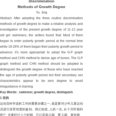
Discrimination
Methods of Growth Degree
Yu Jing
Abstract: After adopting the three routine discrimination
methods of growth degree to make a relative analysis and
investigation of the present growth degree of 11-12 year
old girl swimmers, the writers found that: Most of them
began to enter puberty growth period at the normal time
while 19-26% of them began their puberty growth period in
advance; it’s more appropriatc to adopt the G-P graph
method and CHN method to derive age of bones. The G-P
graph method and CHN method should be adopted to
distinguish the growth degree of those who have reached
the age of puberty growth period but their secondary sex
characteristics appear to be zero degree to avoid
misguidance in training.
Key Words: swimmer, growth degree, distinguish
1
目的
运动员科学选材工作的重要步骤之一, 就是要对少年儿童运动
员进行发育程度的鉴别。我们知道, 人的一生, 从十月怀胎到
死亡, 共要经过八个时期。它们是胎儿期、婴儿期、童年期、