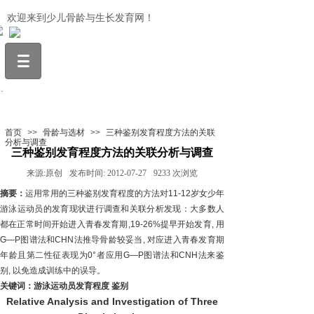
欢迎来到少儿骨龄与生长发育网！
.
首页
>>
骨龄与选材
>>
三种鉴别发育程度方法的关联
分析与调查
三种鉴别发育程度方法的关联分析与调查
来源:
原创
发布时间:
2012-07-27
9233
次浏览
摘要：
运用常用的三种鉴别发育程度的方法对11-12岁女少年
游泳运动员的发育现状进行调查和关联分析发现：大多数人
都在正常时间开始进入青春发育期,19-26%提早开始发育, 用
G—P图谱法和CHN法推导骨龄较妥当, 对应进入青春发育期
年龄且第二性征表现为0°者应用G—P图谱法和CNH法来鉴
别, 以免造成训练中的误导。
关键词：游泳运动员发育程度 鉴别
Relative Analys
is and Investigation of Three