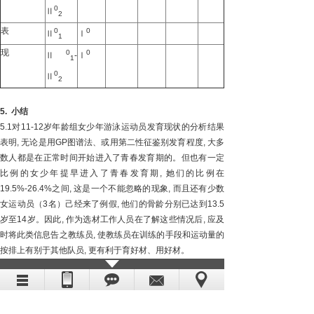
0
Ⅱ
2
表
0
0
Ⅱ
Ⅰ
1
现
0
0
Ⅱ
-
Ⅰ
1
0
Ⅱ
2
5.
小结
5.1对11-12岁年龄组女少年游泳运动员发育现状的分析结果
表明, 无论是用GP图谱法、或用第二性征鉴别发育程度, 大多
数人都是在正常时间开始进入了青春发育期的。但也有一定
比例的女少年提早进入了青春发育期, 她们的比例在
19.5%-26.4%之间, 这是一个不能忽略的现象, 而且还有少数
女运动员（3名）己经来了例假, 他们的骨龄分别已达到13.5
岁至14岁。因此, 作为选材工作人员在了解这些情况后, 应及
时将此类信息告之教练员, 使教练员在训练的手段和运动量的
按排上有别于其他队员, 更有利于育好材、用好材。
5.2 由于用第二性征来推导发育程度受一些条件的限制。因
此, 女少年月经初潮出现以后, 用GP图谱法和CHN法来鉴别发
育程度较为正确。而且, GP图谱法与CHN法的骨龄读片结果
相符达91.7%。