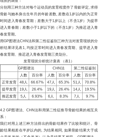
现状的调查：
分别用三种方法对每个运动员的发育程度作了骨龄评定, 求得
骨龄与她本身出生年月的年龄差数, 差数在1岁以内的为正常
时间进入青春发育期；差数大于1岁以上（不含1岁）为提早
进入青春期；差数小于1岁以下的（不含1岁）为推迟进入青
春发育期。
用GP图谱法CHN法和第二性征鉴别三种方法对发育现状的分
析结果详见表1, 均按正常时间进入青春发育期、提早进入青
春发育期、推迟进入青春发育期三类划分。
发育现状分析统计衰表 （表1）
GP图谱法
CHN法
第二性征鉴别
人数
百分率
人数
百分率
人数
百分率
正常发育
48人
66.67%
47人
65.3%
51人
70.8%
提早发育
19人
26.4%
19人
26.4%
14人
19.5%
推迟发育
5人
6.93%
6人
8.3%
7人
9.7%
4.2 GP图谱法、CHN法和用第二性征推导骨龄结果的相互关
系：
我们对用上述三种方法得出的骨龄结果作了比较和统计。骨
龄结果相差在半岁以内的, 为结果相同, 如果骨龄结果大于或