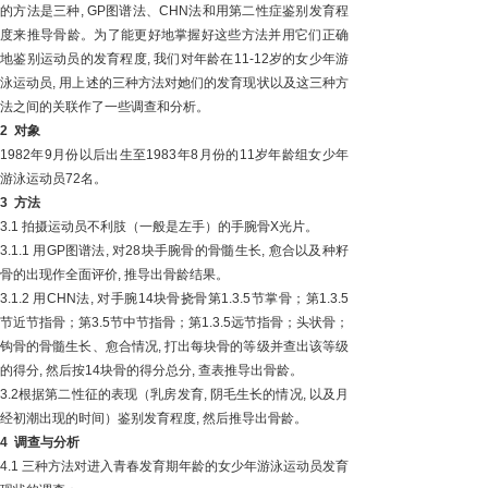
的方法是三种, GP图谱法、CHN法和用第二性症鉴别发育程
度来推导骨龄。为了能更好地掌握好这些方法并用它们正确
地鉴别运动员的发育程度, 我们对年龄在11-12岁的女少年游
泳运动员, 用上述的三种方法对她们的发育现状以及这三种方
法之间的关联作了一些调查和分析。
2
对象
1982年9月份以后出生至1983年8月份的11岁年龄组女少年
游泳运动员72名。
3
方法
3.1 拍摄运动员不利肢（一般是左手）的手腕骨X光片。
3.1.1 用GP图谱法, 对28块手腕骨的骨髓生长, 愈合以及种籽
骨的出现作全面评价, 推导出骨龄结果。
3.1.2 用CHN法, 对手腕14块骨挠骨第1.3.5节掌骨；第1.3.5
节近节指骨；第3.5节中节指骨；第1.3.5远节指骨；头状骨；
钩骨的骨髓生长、愈合情况, 打出每块骨的等级并查出该等级
的得分, 然后按14块骨的得分总分, 查表推导出骨龄。
3.2根据第二性征的表现（乳房发育, 阴毛生长的情况, 以及月
经初潮出现的时间）鉴别发育程度, 然后推导出骨龄。
4
调查与分析
4.1 三种方法对进入青春发育期年龄的女少年游泳运动员发育