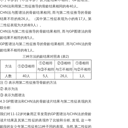
小于半岁的（不含半岁）认为是结果不相符。GP图谱法、
CHN法和用第二性征推导的骨龄结果相同的有40人。
CHN法与图谱法的骨龄结果相同, 而与第二性征推导的骨龄
结果不符的有26人。（其中第二性征表现为小的有17人, 第
二性征表现为大的有9人）。
CHN法与第二性征推导的骨龄结果相符, 而与GP图谱法的骨
龄结果不相符的有5人。
GP图谱法与第二性征推导的骨龄结果相符, 而与CHN法的骨
龄结果不相符的有1人。
三种方法的龄结果对照表 (表2)
①②相符
②③相特
①⑧相符
方法
①②③相符
与③不相符
与①不相符
与②不相符
人数
40人
5人
26人
1人
注 ① 表示用第二性征推导骨龄的方法
② 表示为法
③ 表示为图谱法
4.3 GP图谱法和CHN法的骨龄读片结果与第二性征表现的关
联分析:
我们对11-12岁对象用正常发育的GP图谱法与CHN法的骨龄
读片结果及其第二性征的表现作了比较和分析, 发现, 这一年
龄段的女少年第二性征有11种不同的表现。当然,第二性征的