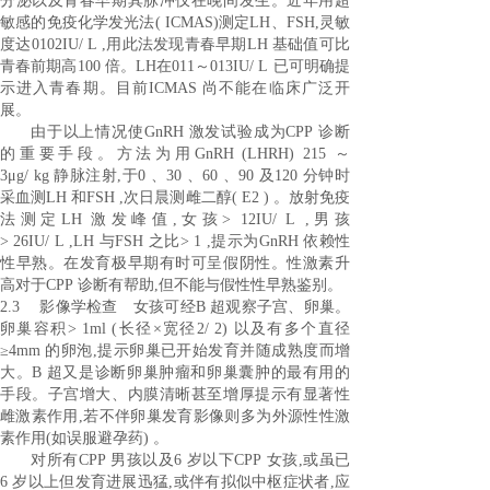
分泌以及青春早期其脉冲仅在晚间发生。近年用超
敏感的免疫化学发光法( ICMAS)测定LH、FSH,灵敏
度达0102IU/ L ,用此法发现青春早期LH 基础值可比
青春前期高100 倍。LH在011～013IU/ L 已可明确提
示进入青春期。目前ICMAS 尚不能在临床广泛开
展。
由于以上情况使GnRH 激发试验成为CPP 诊断
的重要手段。方法为用GnRH (LHRH) 215 ～
3μg/ kg 静脉注射,于0 、30 、60 、90 及120 分钟时
采血测LH 和FSH ,次日晨测雌二醇( E2 ) 。放射免疫
法测定LH 激发峰值,女孩> 12IU/ L ,男孩
> 26IU/ L ,LH 与FSH 之比> 1 ,提示为GnRH 依赖性
性早熟。在发育极早期有时可呈假阴性。性激素升
高对于CPP 诊断有帮助,但不能与假性性早熟鉴别。
2.3 影像学检查 女孩可经B 超观察子宫、卵巢。
卵巢容积> 1ml (长径×宽径2/ 2) 以及有多个直径
≥4mm 的卵泡,提示卵巢已开始发育并随成熟度而增
大。B 超又是诊断卵巢肿瘤和卵巢囊肿的最有用的
手段。子宫增大、内膜清晰甚至增厚提示有显著性
雌激素作用,若不伴卵巢发育影像则多为外源性性激
素作用(如误服避孕药) 。
对所有CPP 男孩以及6 岁以下CPP 女孩,或虽已
6 岁以上但发育进展迅猛,或伴有拟似中枢症状者,应