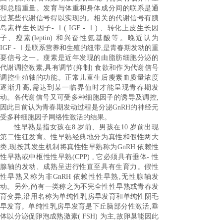
和总脂重量。发育与体重和身体成分间的联系是通
过某些代谢信号得以实现的。相关的代谢信号有胰
岛素样生长因子- Ⅰ( IGF - Ⅰ) 、转化上皮生长因
子、瘦素(leptin) 和兴奋性氨基酸等。晚近认为
IGF - Ⅰ是联系营养和生殖的纽带,是青春期发动的重
要信号之一。瘦素是近年发现的由脂肪细胞分泌的
代谢调控激素,具有调节(抑制) 食欲和作为代谢信号
调控生殖轴的功能。正常儿童生后瘦素血质量浓度
逐渐升高,需达到某一临界值时才能呈现青春期发
动。各代谢信号又可受多种细胞因子的诱导及调控,
因此目前认为青春期发动过程是分泌GnRH的神经元
受多种细胞因子网络性激活的结果。
性早熟是指女孩在8 岁前、男孩在10 岁前出现
第二性征发育。性早熟经典地分为真性和假性两大
类,现按其发生机制将真性性早熟称为GnRH 依赖性
性早熟或中枢性性早熟(CPP) , 它必须具有垂体- 性
腺轴的发动、成熟呈进行性直至具有生育力。假性
性早熟又称为非GnRH 依赖性性早熟,无性腺轴发
动。另外,尚有一类称之为不完全性性早熟或青春发
育变异,沿用名称为单纯性乳房早发育和单纯性阴毛
早发育。单纯性乳房早发育是下丘脑部分性激活,垂
体以分泌促卵泡成熟激素( FSH) 为主,故卵巢能因此