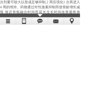
次剂量可较大以形成足够抑制,2 周后强化1 次再进入
4 周的维持。药物通过对性激素抑制而使骨龄增长减
慢,推迟骨骺融合时间而延长生长时间改善最终身
高。为此,若治疗时间太短(1 年以内) 或开始治疗时
骨龄超过12 岁半者效果较差。剂量大时会抑制生长,
因此如生长速度< 4cm/ a 时应在不影响性腺抑制疗效
的前提下适当减量;此外,原生长潜能差者效果亦差。
治疗中应监测生长速度、骨龄和性激素水平以全面
判断疗效。
成熟过程进展缓慢的ICPP 不必治疗,因其成年身
高不受影响。
3.2 假性性早熟 除针对病因治疗外,对Gs(α)基因
变异所致性腺自主性激活的早熟,在未转化为CPP 前
以抑制性激素合成为主要治疗方法。睾内酮
(testolactone) 与安体舒通合用可抑制雄激素合成,但1
～3 年后会发生脱逸。酮康唑是另一推荐药物,能抑
制细胞色素P450C17系统,阻遏性甾体的合成,每日4～
8mg/ kg ,分2 次服。但剂量大和疗程长时会发生肾上
腺皮质功能减退并有肝毒性(部分较严重,停药后可
逆) ,少数发生肾损害和间质性肺炎,因此对长期(1 年
以上) 应用时应严密观察,因本药尚无长期应用的经
验。环丙睾酮( cyproterone ,androcur ,色普龙) 有较强