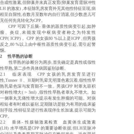
合成性激素,但卵巢并未真正发育(卵巢发育需脉冲性
LH 的激发) ,本征除乳房发育外无其他性特征呈现,病
程呈自限性,在数月至数年内自行消退,但少数患儿可
无任何先兆转化为CPP。
CPP 可因下丘脑- 垂体的器质性病变引起,如肿
瘤、炎症,未能发现中枢病变者称之为特发性
CPP( ICPP) 。CPP 的女孩80 %以上是ICPP ,但男孩
反之,80 %以上由中枢性器质性病变引起,需引起警
惕。
2 性早熟的诊断
性早熟的诊断分为两步,首先确定是真性或假性
性早熟,第二步作具体病因鉴别诊断。
2.1 临床表现 CPP 女孩的乳房发育呈进行
性,Tunner Ⅱ、Ⅲ期时乳晕无明显色素沉着,假性性早
熟乳晕色深与发育期不一致。男孩CPP 时睾丸容积
对称性增大( > 3ml) ,假性性早熟者睾丸不增大。如
一侧睾丸无痛性增大提示有发生肿瘤的可能。对病
程短者有时难以鉴别,定期随访是较为有用的临床鉴
别手段,性特征呈进行性表现伴生长加速,提示可能为
CPP。
2.2 垂体- 性腺轴激素检查 血黄体生成激素
(LH) 水平增高是CPP 的重要诊断依据,但LH呈脉冲