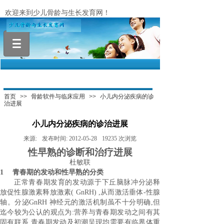
欢迎来到少儿骨龄与生长发育网！
.
首页
>>
骨龄软件与临床应用
>>
小儿内分泌疾病的诊
治进展
小儿内分泌疾病的诊治进展
来源:
发布时间:
2012-05-28
19235
次浏览
性早熟的诊断和治疗进展
杜敏联
1 青春期的发动和性早熟的分类
正常青春期发育的发动源于下丘脑脉冲分泌释
放促性腺激素释放激素( GnRH) ,从而激活垂体-性腺
轴。分泌GnRH 神经元的激活机制虽不十分明确,但
迄今较为公认的观点为:营养与青春期发动之间有其
固有联系,青春期发动及初潮呈现均需要有临界体重