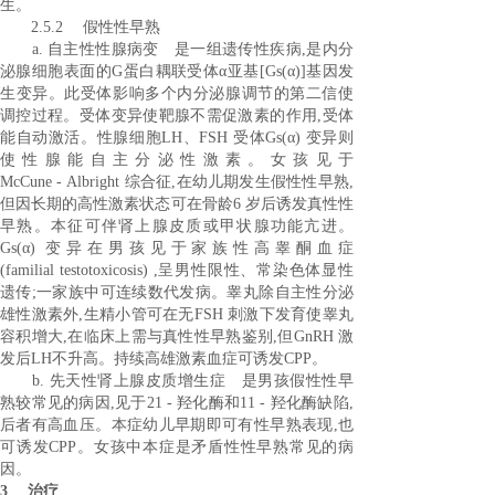
生。
2.5.2 假性性早熟
a. 自主性性腺病变 是一组遗传性疾病,是内分
泌腺细胞表面的G蛋白耦联受体α亚基[Gs(α)]基因发
生变异。此受体影响多个内分泌腺调节的第二信使
调控过程。受体变异使靶腺不需促激素的作用,受体
能自动激活。性腺细胞LH、FSH 受体Gs(α) 变异则
使性腺能自主分泌性激素。女孩见于
McCune - Albright 综合征,在幼儿期发生假性性早熟,
但因长期的高性激素状态可在骨龄6 岁后诱发真性性
早熟。本征可伴肾上腺皮质或甲状腺功能亢进。
Gs(α) 变异在男孩见于家族性高睾酮血症
(familial testotoxicosis) ,呈男性限性、常染色体显性
遗传;一家族中可连续数代发病。睾丸除自主性分泌
雄性激素外,生精小管可在无FSH 刺激下发育使睾丸
容积增大,在临床上需与真性性早熟鉴别,但GnRH 激
发后LH不升高。持续高雄激素血症可诱发CPP。
b. 先天性肾上腺皮质增生症 是男孩假性性早
熟较常见的病因,见于21 - 羟化酶和11 - 羟化酶缺陷,
后者有高血压。本症幼儿早期即可有性早熟表现,也
可诱发CPP。女孩中本症是矛盾性性早熟常见的病
因。
3 治疗