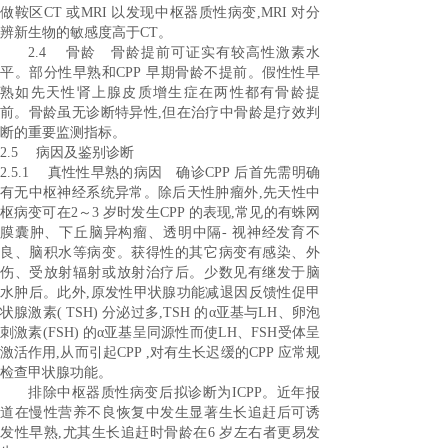
做鞍区CT 或MRI 以发现中枢器质性病变,MRI 对分
辨新生物的敏感度高于CT。
2.4 骨龄 骨龄提前可证实有较高性激素水
平。部分性早熟和CPP 早期骨龄不提前。假性性早
熟如先天性肾上腺皮质增生症在两性都有骨龄提
前。骨龄虽无诊断特异性,但在治疗中骨龄是疗效判
断的重要监测指标。
2.5 病因及鉴别诊断
2.5.1 真性性早熟的病因 确诊CPP 后首先需明确
有无中枢神经系统异常。除后天性肿瘤外,先天性中
枢病变可在2～3 岁时发生CPP 的表现,常见的有蛛网
膜囊肿、下丘脑异构瘤、透明中隔- 视神经发育不
良、脑积水等病变。获得性的其它病变有感染、外
伤、受放射辐射或放射治疗后。少数见有继发于脑
水肿后。此外,原发性甲状腺功能减退因反馈性促甲
状腺激素( TSH) 分泌过多,TSH 的α亚基与LH、卵泡
刺激素(FSH) 的α亚基呈同源性而使LH、FSH受体呈
激活作用,从而引起CPP ,对有生长迟缓的CPP 应常规
检查甲状腺功能。
排除中枢器质性病变后拟诊断为ICPP。近年报
道在慢性营养不良恢复中发生显著生长追赶后可诱
发性早熟,尤其生长追赶时骨龄在6 岁左右者更易发