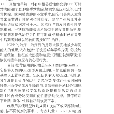
3.1 真性性早熟 对有中枢器质性病变的CPP 可针
对病因治疗:如肿瘤手术摘除,脑积水减压引流等,但对
异构瘤、蛛网膜囊肿则不宜手术,因它们是先天发育
异常而非进行性的占位性病变。除非产生颅压升高
等压迫症状时才可手术。其治疗与特发性真性性早
熟相同。甲状腺功能减退所致CPP 若发育期尚早,则
甲状腺素替代治疗后性征可消退,但确诊时已在青春
中后期者则难以逆转而需按ICPP 治疗。
ICPP 的治疗 治疗目的是最大限度地减少与同
龄人的差距,依次包括: ①改善成年最终身高; ②控制
和减缓第二性征的成熟度和速度; ③预防初潮早现;④
恢复相应年龄应有的心理行为。
目前,推荐使用的药物是GnRH 类似物(GnRHa) ,
它是将天然的GnRH 第6 位上的L - 甘氨酸用另一氨
基酸人工置换而成。GnRHa 具有天然GnRH 活性,但
其半衰期延长,生物活性更强,它对受体产生长时间持
续作用而使受体发生降调节,导致垂体分泌LH的细胞
对GnRH去敏感和受体后负反馈机制激活通路阻
断,LH 合成分泌受阻而使性腺活动受抑。但停药后
下丘脑- 垂体- 性腺轴功能恢复正常。
临床用其缓释型制剂,4 周1 次皮下或深部肌肉注
射( 按不同制剂的要求) 。每次剂量50 ～60μg/ kg ,首