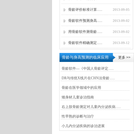
骨龄评价标准计算......
2013-09-05
骨龄软件预测身高......
2013-09-02
用骨龄软件测骨龄......
2013-09-02
骨龄软件精确测定......
2013-09-12
.
骨龄与身高预测的临床应用
更多 >>
骨龄软件---《中国人骨龄评定......
DR与传统X线片在CHN法骨龄......
骨龄在医学领域中的应用
矮身材儿童诊治指南
右上肢骨龄测定对儿童内分泌疾病......
性早熟的诊断与治疗
小儿内分泌疾病的诊治进展