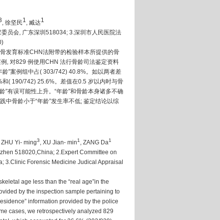
3
1
1
,
徐坚民
,
臧达
家委员会
,
广东深圳
518034; 3.
深圳市人民医院法
)
腕骨发育标准
CHN
法附带的检验样本所提供的骨
案例
,
对
829
例使用
CHN
法行骨龄司法鉴定资料
年龄”案例组中占
( 303/742) 40.8%
。如以两者差
%
和
( 190/742) 25.6%
。差值在
0.5
岁以内时与骨
龄”有误可能性上升。“年龄”和骨龄本身诸多不确
践中骨龄小于“年龄”发生率不低
;
鉴定结论以综
3
1
1
, ZHU Yi- ming
, XU Jian- min
, ZANG Da
henzhen 518020,China; 2.Expert Committee on
3.Clinic Forensic Medicine Judical Appraisal
eletal age less than the “real age”in the
provided by the inspection sample pertaining to
residence” information provided by the police
some cases, we retrospectively analyzed 829