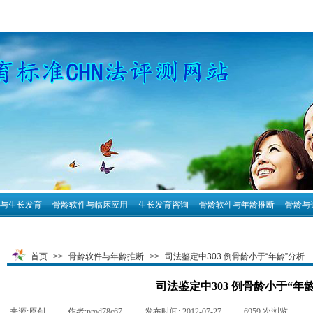
与生长发育
骨龄软件与临床应用
生长发育咨询
骨龄软件与年龄推断
骨龄与
首页
>>
骨龄软件与年龄推断
>>
司法鉴定中303 例骨龄小于“年龄”分析
司法鉴定中303 例骨龄小于“年
来源:
原创
|
作者:
prod78c67
|
发布时间:
2012-07-27
|
6959
次浏览
|