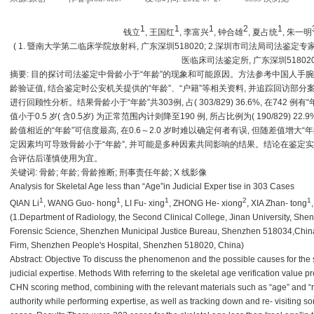
1
1
1
2
1
钱立
,
王国红
,
李富兴
,
钟合雄
,
夏占统
,
朱一明
( 1.
暨南大学第二临床学院放射科
,
广东深圳
518020; 2.
深圳市司法局司法鉴定专
医临床司法鉴定所
,
广东深圳
518020
摘要
:
目的探讨司法鉴定中骨龄小于“年龄”的现象和可能原因。方法参考中国人手
龄验证值
,
结合鉴定时公安机关提供的“年龄”、“户籍”等相关资料
,
并追踪回访部分
进行回顾性分析。结果骨龄小于“年龄”共
303
例
,
占
( 303/829) 36.6%,
在
742
例有“
值小于
0.5
岁
(
含
0.5
岁
)
为正常范围内计则降至
190
例
,
所占比例为
( 190/829) 22.9
龄值相近的“年龄”可信度最高
,
在
0.6
～
2.0
岁时难以确定何者有误
,
但随差值增大“年
定因素均可导致骨龄小于“年龄”
,
并可能是多种因素共同影响的结果。结论在鉴定实
合评估后谨慎使用为宜。
关键词
:
骨龄
;
年龄
;
骨龄推断
;
刑事责任年龄
; X
线影像
Analysis for Skeletal Age less than “Age”in Judicial Exper tise in 303 Cases
1
1
1
2
1
QIAN Li
, WANG Guo- hong
, LI Fu- xing
, ZHONG He- xiong
, XIA Zhan- tong
(1.Department of Radiology, the Second Clinical College, Jinan University, S
Forensic Science, Shenzhen Municipal Justice Bureau, Shenzhen 518034,China; 
Firm, Shenzhen People's Hospital, Shenzhen 518020, China)
Abstract:
Objective To discuss the phenomenon and the possible causes for the sk
judicial expertise. Methods With referring to the skeletal age verification value 
CHN scoring method, combining with the relevant materials such as “age” and
“
authority while performing expertise, as well as tracking down and re- visiting 